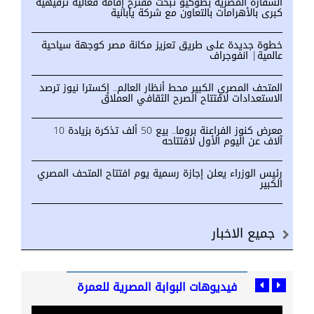
السفارة المصرية بطوكيو تبحث مقترح إقامة فعالية ترفيهية
كبرى بالأهرامات بالتعاون مع شركة يابانية
خطوة جديدة على طريق تعزيز مكانة مصر كوجهة سياحية
عالمية| انفوجراف
المتحف المصري الكبير محط أنظار العالم.. إكسترا نيوز ترصد
الاستعدادات لافتتاح الصرح الثقافي العملاق
معرض كنوز الفراعنة بروما.. بيع 50 ألف تذكرة بزيادة 10
آلاف عن اليوم الأول لافتتاحه
رئيس الوزراء يعلن إجازة رسمية يوم افتتاح المتحف المصري
الكبير
جميع الاخبار
فيديوهات البوابة المصرية للعمرة