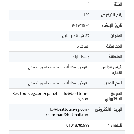
الفئة
أ
رقم الترخيص
129
تاريخ الإنشاء
9/19/1974
العنوان
37 ش قصر النيل
المحافظة
القاهرة
المنطقة
وسط البلد
رئيس مجلس
معوض عبدالله محمد مصطفى قويدح
الادارة
اسم المدير
معوض عبدالله محمد مصطفى قويدح
الموقع
Besttours-eg.com/cpanel---info@besttours-
الالكتروني
eg.com
البريد الالكتروني
info@besttours-eg.com-
redarmaq@hotmail.com
تليفون 1
01018785999