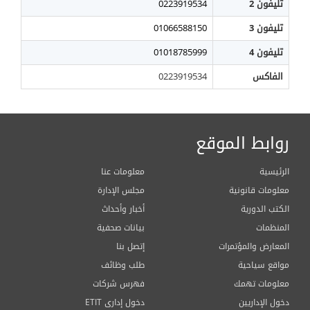
تليفون 2
0223919534
تليفون 3
01066588150
تليفون 4
01018785999
الفاكس
0223919534
روابط الموقع
الرئيسية
معلومات عنا
معلومات قانونية
مجلس الإدارة
الكتب الدورية
أخبار وأحداث
المنظمات
بيانات صحفية
المعارض والمؤتمرات
إتصل بنا
مواقع سياحية
طلب وظائف
معلومات تهمك
فهرس شركات
دخول الإداريين
ETIT دخول إدارى