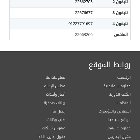
تليفون 2
22662705
تليفون 3
22676677
تليفون 4
01227791697
الفاكس
22663266
روابط الموقع
الرئيسية
معلومات عنا
معلومات قانونية
مجلس الإدارة
الكتب الدورية
أخبار وأحداث
المنظمات
بيانات صحفية
المعارض والمؤتمرات
إتصل بنا
مواقع سياحية
طلب وظائف
معلومات تهمك
فهرس شركات
دخول الإداريين
ETIT دخول إدارى