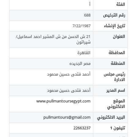
الفئة
أ
رقم الترخيص
688
تاريخ الإنشاء
7/22/1987
العنوان
21 ش الحسن من ش المشير احمد اسماعيل/
شيراتون
المحافظة
القاهرة
المنطقة
مصر الجديده
رئيس مجلس
أحمد فتحى حسين محمود
الادارة
اسم المدير
أحمد فتحى حسين محمود
الموقع
www.pullmantoursegypt.com
الالكتروني
البريد الالكتروني
pullmantours@gmail.com
تليفون 1
22663237