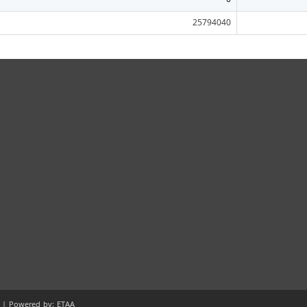
25794040
 | Powered by: ETAA