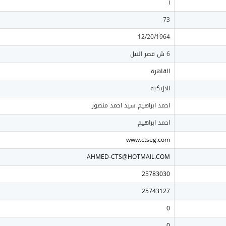
أ
73
12/20/1964
6 ش قصر النيل
القاهرة
الازبكيه
احمد ابراهيم سيد احمد منصور
احمد ابراهيم
www.ctseg.com
AHMED-CTS@HOTMAIL.COM
25783030
25743127
0
0