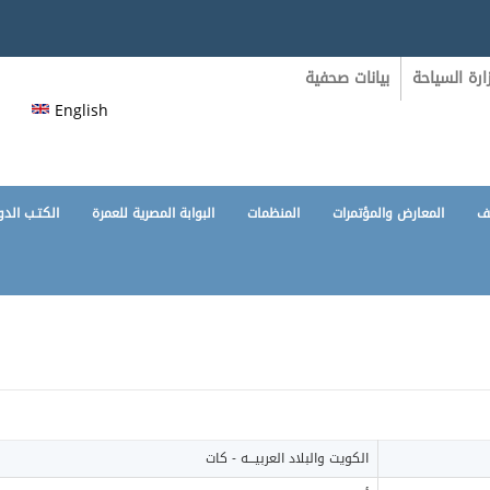
رة السياحة
بيانات صحفية
English
ف
المعارض والمؤتمرات
المنظمات
البوابة المصرية للعمرة
الكتـب الدو
الكويت والبلاد العربيـــه - كات