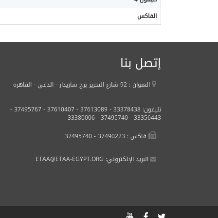
الفاكس
إتصل بنا
العنوان : 92 شارع التحرير برج ساريدار - الدقي - القاهرة
تليفون:
33378438 -
37613089 -
37610407 -
37495767 -
33380006
37495740 -
33356443 -
فاكس : 37490223 - 37495740
:البريد الإلكتروني
ETAA@ETAA-EGYPT.ORG