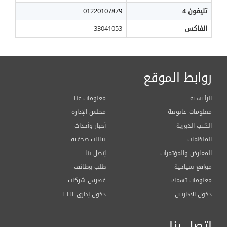
تليفون 4
01220107879
الفاكس
33041053
روابط الموقع
الرئيسية
معلومات عنا
معلومات قانونية
مجلس الإدارة
الكتب الدورية
أخبار وأحداث
المنظمات
بيانات صحفية
المعارض والمؤتمرات
إتصل بنا
مواقع سياحية
طلب وظائف
معلومات تهمك
فهرس شركات
دخول الإداريين
ETIT دخول إدارى
إتصل بنا